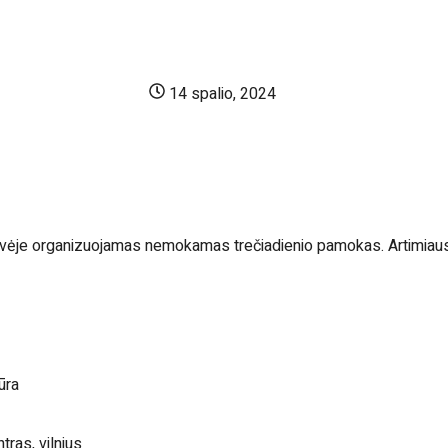
14 spalio, 2024
uvėje organizuojamas nemokamas trečiadienio pamokas. Artimiausi
ūra
ntras
,
vilnius