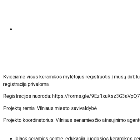
Kviečiame visus keramikos mylėtojus registruotis į mūsų dirbt
registracija privaloma.
Registracijos nuoroda:
https://forms.gle/9Ez1xuXsz3G3aVpQ7
Projektą remia:
Vilniaus miesto savivaldybė
Projekto koordinatorius:
Vilniaus senamiesčio atnaujinimo agent
black ceramics centre
,
edukacija
,
juodosios keramikos ce