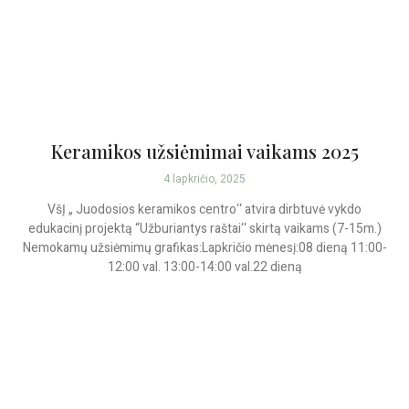
Keramikos užsiėmimai vaikams 2025
4 lapkričio, 2025
VšĮ „ Juodosios keramikos centro‘‘ atvira dirbtuvė vykdo
edukacinį projektą “Užburiantys raštai‘‘ skirtą vaikams (7-15m.)
Nemokamų užsiėmimų grafikas:Lapkričio mėnesį:08 dieną 11:00-
12:00 val. 13:00-14:00 val.22 dieną