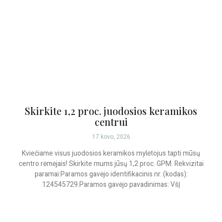
Skirkite 1,2 proc. juodosios keramikos
centrui
17 kovo, 2026
Kviečiame visus juodosios keramikos mylėtojus tapti mūsų
centro rėmėjais! Skirkite mums jūsų 1,2 proc. GPM. Rekvizitai
paramai:Paramos gavėjo identifikacinis nr. (kodas):
124545729.Paramos gavėjo pavadinimas: VšĮ