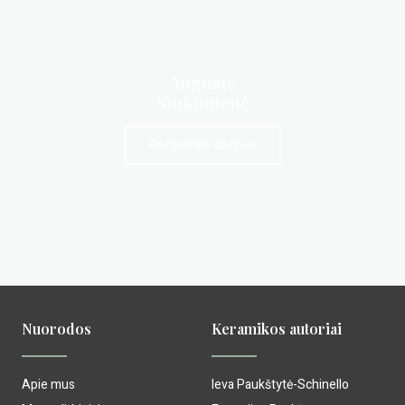
Augustė
Šinkūnienė
Peržiūrėti darbus
Nuorodos
Keramikos autoriai
Apie mus
Ieva Paukštytė-Schinello