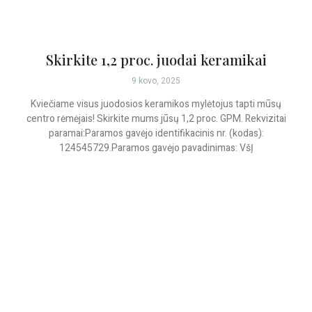
Skirkite 1,2 proc. juodai keramikai
9 kovo, 2025
Kviečiame visus juodosios keramikos mylėtojus tapti mūsų
centro rėmėjais! Skirkite mums jūsų 1,2 proc. GPM. Rekvizitai
paramai:Paramos gavėjo identifikacinis nr. (kodas):
124545729.Paramos gavėjo pavadinimas: VšĮ