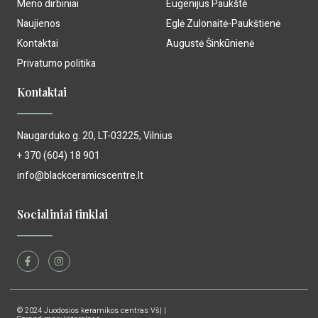
Meno dirbiniai
Eugenijus Paukštė
Naujienos
Eglė Zulonaitė-Paukštienė
Kontaktai
Augustė Šinkūnienė
Privatumo politika
Kontaktai
Naugarduko g. 20, LT-03225, Vilnius
+ 370 (604) 18 901
info@blackceramicscentre.lt
Socialiniai tinklai
© 2024 Juodosios keramikos centras VšĮ |