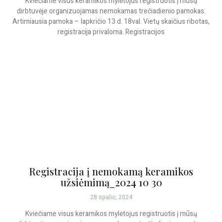
Kviečiame visus keramikos mylėtojus registruotis į mūsų
dirbtuvėje organizuojamas nemokamas trečiadienio pamokas.
Artimiausia pamoka – lapkričio 13 d. 18val. Vietų skaičius ribotas,
registracija privaloma. Registracijos
Registracija į nemokamą keramikos
užsiėmimą_2024 10 30
28 spalio, 2024
Kviečiame visus keramikos mylėtojus registruotis į mūsų