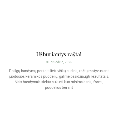
Užburiantys raštai
31 gruodžio, 2025
Po ilgų bandymų perkelti lietuviškų audinių raštų motyvus ant
juodosios keramikos puodelių, galime pasidžiaugti rezultatais.
Šiais bandymais siekta sukurti kuo minimalesnių formų
puodelius bei ant