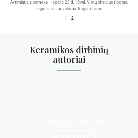
Artimiausia pamoka – spalio 23 d. 18val. Vietų skaičius ribotas,
registracija privaloma. Registracijos
1
2
Keramikos dirbinių
autoriai
Ieva Paukštytė-Schinello
Peržiūrėti darbus