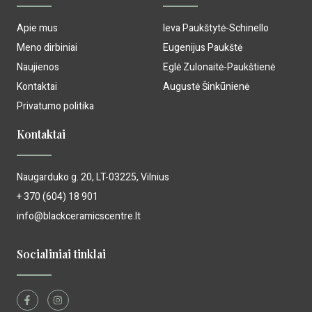
Apie mus
Ieva Paukštytė-Schinello
Meno dirbiniai
Eugenijus Paukštė
Naujienos
Eglė Zulonaitė-Paukštienė
Kontaktai
Augustė Šinkūnienė
Privatumo politika
Kontaktai
Naugarduko g. 20, LT-03225, Vilnius
+ 370 (604) 18 901
info@blackceramicscentre.lt
Socialiniai tinklai