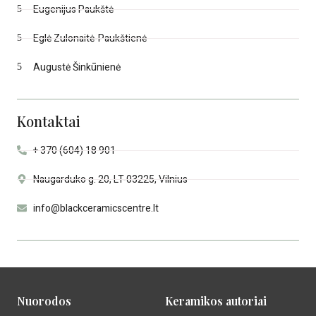
Eugenijus Paukštė
Eglė Zulonaitė-Paukštienė
Augustė Šinkūnienė
Kontaktai
+ 370 (604) 18 901
Naugarduko g. 20, LT-03225, Vilnius
info@blackceramicscentre.lt
Nuorodos
Keramikos autoriai