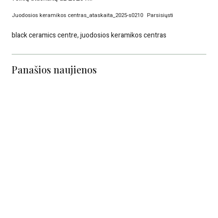
Juodosios keramikos centras_ataskaita_2025-s0210
Parsisiųsti
black ceramics centre
,
juodosios keramikos centras
Panašios naujienos