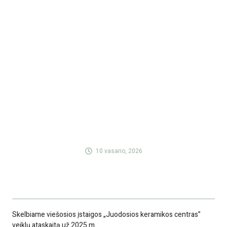
10 vasario, 2026
Skelbiame viešosios įstaigos „Juodosios keramikos centras”
veiklų ataskaitą už 2025 m.