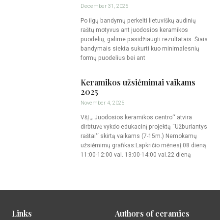
December 31, 2025
Po ilgų bandymų perkelti lietuviškų audinių
raštų motyvus ant juodosios keramikos
puodelių, galime pasidžiaugti rezultatais. Šiais
bandymais siekta sukurti kuo minimalesnių
formų puodelius bei ant
Keramikos užsiėmimai vaikams
2025
November 4, 2025
VšĮ „ Juodosios keramikos centro‘‘ atvira
dirbtuvė vykdo edukacinį projektą “Užburiantys
raštai‘‘ skirtą vaikams (7-15m.) Nemokamų
užsiėmimų grafikas:Lapkričio mėnesį:08 dieną
11:00-12:00 val. 13:00-14:00 val.22 dieną
Links
Authors of ceramics