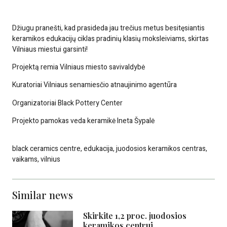
Džiugu pranešti, kad prasideda jau trečius metus besitęsiantis
keramikos edukacijų ciklas pradinių klasių moksleiviams, skirtas
Vilniaus miestui garsinti!
Projektą remia
Vilniaus miesto savivaldybė
Kuratoriai
Vilniaus senamiesčio atnaujinimo agentūra
Organizatoriai
Black Pottery Center
Projekto pamokas veda keramikė Ineta Šypalė
black ceramics centre
,
edukacija
,
juodosios keramikos centras
,
vaikams
,
vilnius
Similar news
Skirkite 1,2 proc. juodosios
keramikos centrui