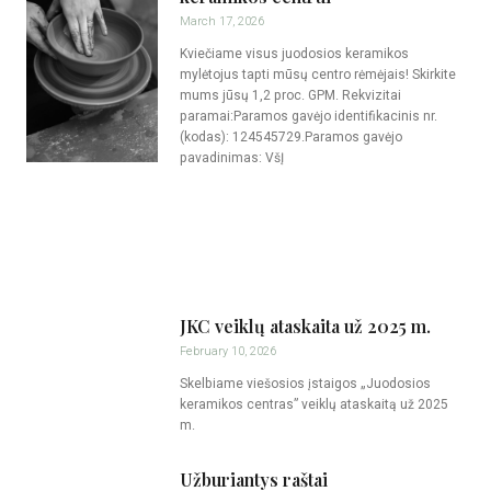
March 17, 2026
Kviečiame visus juodosios keramikos
mylėtojus tapti mūsų centro rėmėjais! Skirkite
mums jūsų 1,2 proc. GPM. Rekvizitai
paramai:Paramos gavėjo identifikacinis nr.
(kodas): 124545729.Paramos gavėjo
pavadinimas: VšĮ
JKC veiklų ataskaita už 2025 m.
February 10, 2026
Skelbiame viešosios įstaigos „Juodosios
keramikos centras” veiklų ataskaitą už 2025
m.
Užburiantys raštai