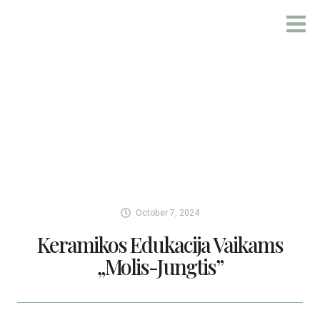
AUTHORS OF CERAM
WORKS OF ART
News
October 7, 2024
Keramikos Edukacija Vaikams
„Molis-Jungtis”