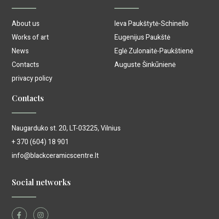
About us
Ieva Paukštytė-Schinello
Works of art
Eugenijus Paukštė
News
Eglė Zulonaitė-Paukštienė
Contacts
Auguste Šinkūnienė
privacy policy
Contacts
Naugarduko st. 20, LT-03225, Vilnius
+ 370 (604) 18 901
info@blackceramicscentre.lt
Social networks