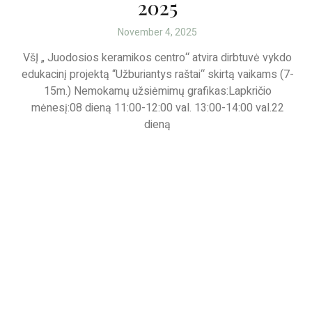
2025
November 4, 2025
VšĮ „ Juodosios keramikos centro‘‘ atvira dirbtuvė vykdo
edukacinį projektą “Užburiantys raštai‘‘ skirtą vaikams (7-
15m.) Nemokamų užsiėmimų grafikas:Lapkričio
mėnesį:08 dieną 11:00-12:00 val. 13:00-14:00 val.22
dieną