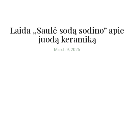
Laida „Saulė sodą sodino” apie
juodą keramiką
March 9, 2025