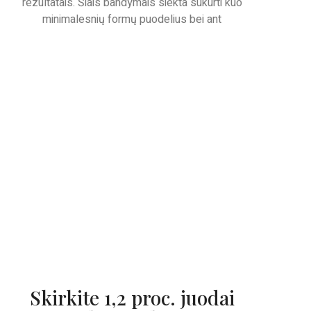
rezultatais. Šiais bandymais siekta sukurti kuo
minimalesnių formų puodelius bei ant
Skirkite 1,2 proc. juodai