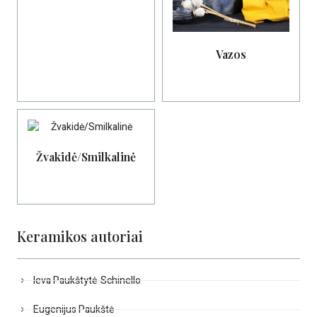
Vazos
Žvakidė/Smilkalinė
Keramikos autoriai
Ieva Paukštytė-Schinello
Eugenijus Paukštė