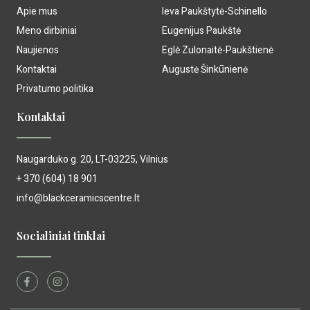
Apie mus
Ieva Paukštytė-Schinello
Meno dirbiniai
Eugenijus Paukštė
Naujienos
Eglė Zulonaitė-Paukštienė
Kontaktai
Augustė Šinkūnienė
Privatumo politika
Kontaktai
Naugarduko g. 20, LT-03225, Vilnius
+ 370 (604) 18 901
info@blackceramicscentre.lt
Socialiniai tinklai