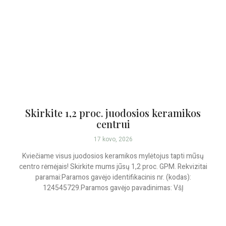
Skirkite 1,2 proc. juodosios keramikos
centrui
17 kovo, 2026
Kviečiame visus juodosios keramikos mylėtojus tapti mūsų
centro rėmėjais! Skirkite mums jūsų 1,2 proc. GPM. Rekvizitai
paramai:Paramos gavėjo identifikacinis nr. (kodas):
124545729.Paramos gavėjo pavadinimas: VšĮ