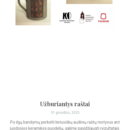
Užburiantys raštai
31 gruodžio, 2025
Po ilgų bandymų perkelti lietuviškų audinių raštų motyvus ant
juodosios keramikos puodelių, galime pasidžiaugti rezultatais.