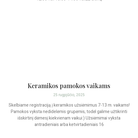
Keramikos pamokos vaikams
25 rugpjūčio, 2025
Skelbiame registraciją į keramikos užsiėmimus 7-13 m. vaikams!
Pamokos vyksta nedidelėmis grupėmis, todėl galime užtikrinti
išskirtinį dėmesį kiekvienam vaikui:) Užsiėmimai vyksta
antradieniais arba ketvirtadieniais 16