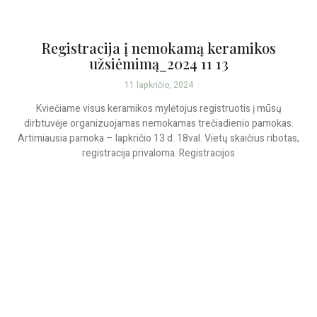
Registracija į nemokamą keramikos
užsiėmimą_2024 11 13
11 lapkričio, 2024
Kviečiame visus keramikos mylėtojus registruotis į mūsų
dirbtuvėje organizuojamas nemokamas trečiadienio pamokas.
Artimiausia pamoka – lapkričio 13 d. 18val. Vietų skaičius ribotas,
registracija privaloma. Registracijos