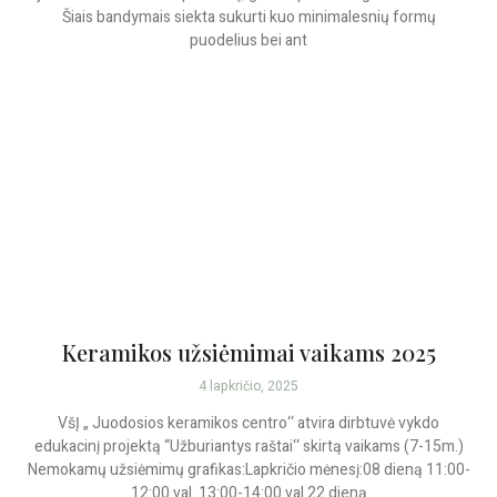
Šiais bandymais siekta sukurti kuo minimalesnių formų
puodelius bei ant
Keramikos užsiėmimai vaikams 2025
4 lapkričio, 2025
VšĮ „ Juodosios keramikos centro‘‘ atvira dirbtuvė vykdo
edukacinį projektą “Užburiantys raštai‘‘ skirtą vaikams (7-15m.)
Nemokamų užsiėmimų grafikas:Lapkričio mėnesį:08 dieną 11:00-
12:00 val. 13:00-14:00 val.22 dieną